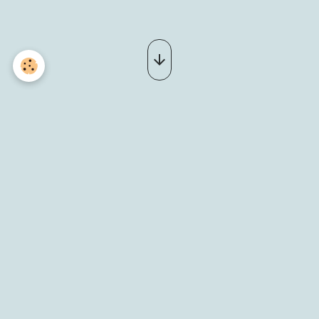
Après-midi Country
Le 03/08/2025
Ajouter au calendrier
SAINT GALMIER
Bal en plein air, annulé en cas de vigilance météo "orange".
playlist-03-aout-25.pdf