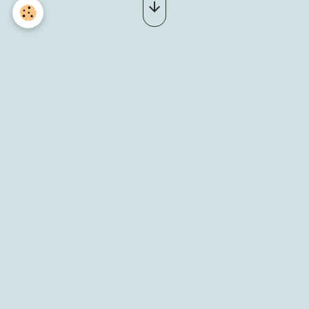
Après-midi Country
Le 22/09/2024
Ajouter au calendrier
LA CHAPELLE DE GUINCHAY
71570 LA CHAPELLE DE GUINCHAY
Partager
Facebook
X
Email